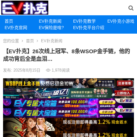
首页
EV扑克新闻
EV扑克教学
EV扑克小游戏
EV扑克官网
EV保险是啥?
EV扑克平台介绍
您的位置
首页
EV扑克新闻
【EV扑克】26次线上冠军、8条WSOP金手链，他的
成功背后全是血泪…
发布: 2025年8月15日
1,978
阅读