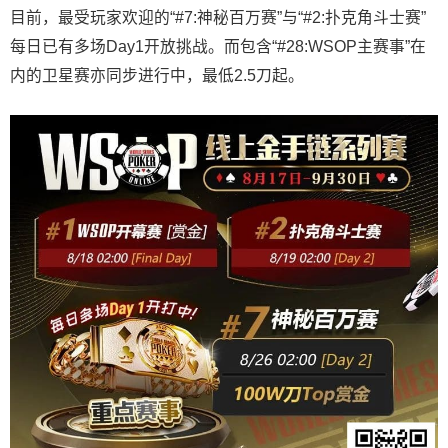
目前，最受玩家欢迎的“#7:神秘百万赛”与“#2:扑克角斗士赛”
每日已有多场Day1开放挑战。而包含“#28:WSOP主赛事”在
内的卫星赛亦同步进行中，最低2.5刀起。