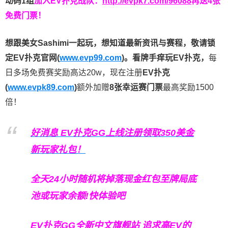
动码1组
加入EV扑克战队：
http://evpk7.com/96088
再送4张
免费门票！
想跟美女Sashimi一起玩，
想知道最新资讯与赛程，
敬请锁
定EV扑克官网(
www.evp99.com
)。
看牌手痒玩EV扑克，
每
日多场免费赛奖励高达20w，现在注册
EV扑克
(
www.evpk89.com
)
额外加赠
8张幸运赛门票
最高奖励1500
倍！
好消息 EV扑克GG上线注册领取350美金
新玩家礼包！
全天24小时随机将掉落现金红包至牌局底
池或玩家余额!快体验吧
EV扑克GG
全新中文旗舰站
追求高EV
的