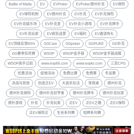
Battle of Malta
EV
EVPoker
EVPoker德州扑克
EV保险
EV保险机制
EV德州扑克
EV扑克
EV扑克保险
EV扑克娱乐场
EV扑克室
EV扑克小游戏
EV扑克牌手
EV扑克玩家
EV疯狂送票
EV福利
EV邀请有礼
EV顶级反馈60%
GGCare
GGpoker
GGPUKE
GG扑克
GG春季狂欢赛
WSOP
WSOP金手链
WSOP金手链战报
WSOP高手过招
www.evp66.com
www.evpks.com
三亚CPG
优惠活动
促销活动
免费比赛
免费赛
冬巡赛
决战马耳他
创造正EV
大逃杀玩法
常规桌
德州扑克
德州扑克保险
德州扑克初学者
德州扑克牌手
德州扑克玩家
德扑游戏
扑克
扑克玩家
正EV
正EV之路
正EV保险
正EV保险正
生肖系列赛
短牌系列赛