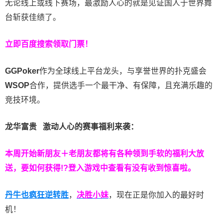
无论线上或线下赛场，最激励人心的就是见证国人于世界舞
台斩获佳绩了。
立即百度搜索领取门票！
GGPoker
作为全球线上平台龙头，与享誉世界的扑克盛会
WSOP
合作，提供选手一个最干净、有保障，且充满乐趣的
竞技环境。
龙华富贵 激动人心的赛事福利来袭：
本周开始新朋友＋老朋友都将有各种领到手软的福利大放
送，要如何获得!?登入游戏中查看有没有收到惊喜啦。
丹牛也疯狂逆转胜
，
决胜小妹
，现在正是你加入的最好时
机！