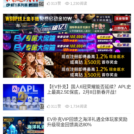
313
赞
1,230
阅读
【EV扑克】国人6冠荣耀能否延续？APL史
上最高2.5E保底，2月8日新春开战！
311
赞
1,734
阅读
EV扑克VIP回馈之海洋礼遇全体玩家奖励
升级现金回馈高达80%