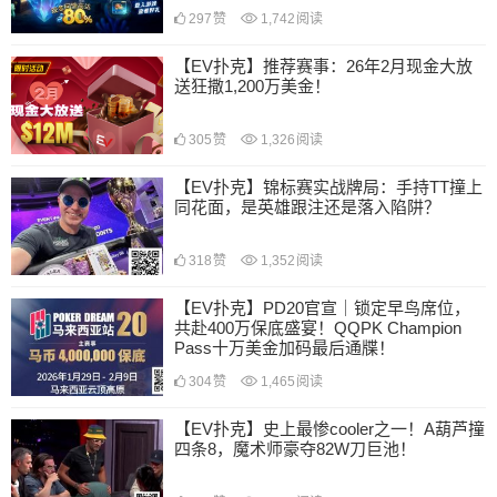
297
赞
1,742
阅读
【EV扑克】推荐赛事：26年2月现金大放
送狂撒1,200万美金！
305
赞
1,326
阅读
【EV扑克】锦标赛实战牌局：手持TT撞上
同花面，是英雄跟注还是落入陷阱？
318
赞
1,352
阅读
【EV扑克】PD20官宣｜锁定早鸟席位，
共赴400万保底盛宴！QQPK Champion
Pass十万美金加码最后通牒！
304
赞
1,465
阅读
【EV扑克】史上最惨cooler之一！A葫芦撞
四条8，魔术师豪夺82W刀巨池！