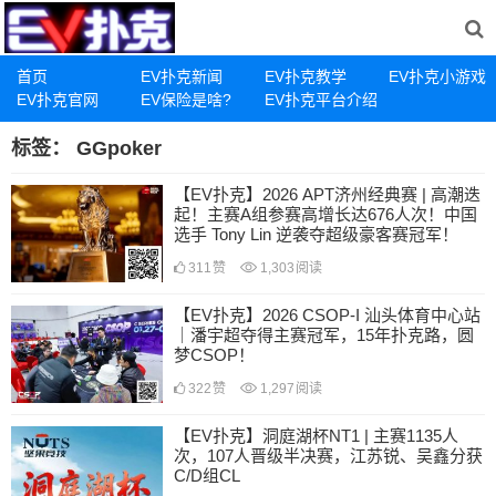
首页
EV扑克新闻
EV扑克教学
EV扑克小游戏
EV扑克官网
EV保险是啥?
EV扑克平台介绍
标签：
GGpoker
【EV扑克】2026 APT济州经典赛 | 高潮迭
起！主赛A组参赛高增长达676人次！中国
选手 Tony Lin 逆袭夺超级豪客赛冠军！
311
赞
1,303
阅读
【EV扑克】2026 CSOP-I 汕头体育中心站
｜潘宇超夺得主赛冠军，15年扑克路，圆
梦CSOP！
322
赞
1,297
阅读
【EV扑克】洞庭湖杯NT1 | 主赛1135人
次，107人晋级半决赛，江苏锐、吴鑫分获
C/D组CL