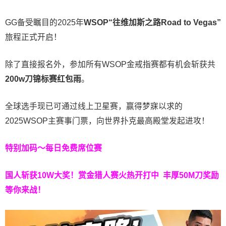
GG备受瞩目的2025年
WSOP“往维加斯之路Road to Vegas”
旅程正式开启！
除了直接报名外，参加所有WSOP金戒指赛都有机会斩获共
200w刀锦标赛红包雨
。
全球选手现已可通过线上卫星赛，赢得梦寐以求的
2025WSOP主赛事门票，向世界扑克最高殿堂发起进攻！
特别加码～每日免费席位赛
国人斩获
10W
大奖！
赏金猎人赛火热开打中 丰厚50M刀奖励
等你来战！