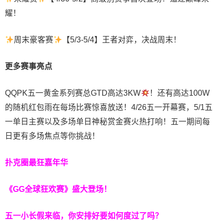
耀！
周末豪客赛
【5/3
-5/4】王者对弈，决战周末！
更多赛事亮点
QQPK五一黄金系列赛总GTD高达3KW
！还有高达
100W
的随
机红包雨
在每场比赛惊喜放送
！
4/26五一开幕赛
，
5/1五
一单日主赛
以及
多场单日神秘赏金赛
火热打响！五一期间每
日更有多场焦点等你挑战！
扑克圈最狂嘉年华
《GG全球狂欢赛》盛大登场！
五一小长假来临，你安排好要如何度过了吗？