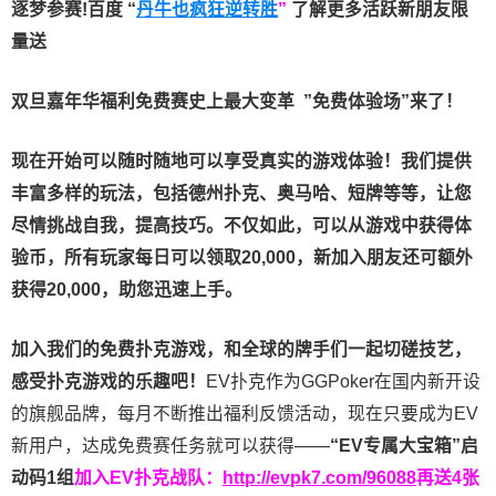
逐梦参赛!百度 “
丹牛也疯狂逆转胜
”
了解更多
活跃新朋友限
量送
双旦嘉年华福利
免费赛史上最大变革
”免费体验场”来了！
现在开始可以随时随地可以享受真实的游戏体验！我们提供
丰富多样的玩法，包括德州扑克、奥马哈、短牌等等，让您
尽情挑战自我，提高技巧。不仅如此，
可以从游戏中获得体
验币，所有玩家每日可以领取20,000，新加入朋友还可额外
获得20,000，助您迅速上手。
加入我们的免费扑克游戏，和全球的牌手们一起切磋技艺，
感受扑克游戏的乐趣吧！
EV扑克作为GGPoker在国内新开设
的旗舰品牌，每月不断推出福利反馈活动，现在只要成为EV
新用户，达成免费赛任务就可以获得——
“EV专属大宝箱”启
动码1组
加入EV扑克战队：
http://evpk7.com/96088
再送4张