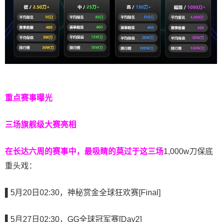
重点赛事曝光
三场旗舰级大赛亮相
在长达六周的赛事中，最吸睛的莫过于这三场
1,000w刀保底
重头戏：
▌5
月20日02:30，神秘赏金全球狂欢赛[Final]
▌5
月27日02:30，GG全球冠军赛[Day2]