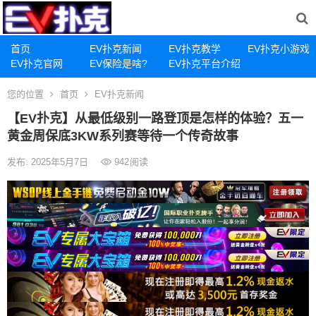
首页
EV扑克新闻
EV扑克教学
EV扑克小游戏
EV扑克官网
EV保险是啥?
EV扑克平台介绍
您的位置
首页
EV扑克新闻
【EV扑克】从最低级别一路登顶是怎样的体验？五一
黄金周保底3KW系列赛等待一个传奇故事
发布: 2025年5月7日
942
阅读