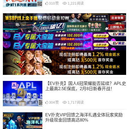
310
赞
1,221
阅读
【EV扑克】国人6冠荣耀能否延续？APL史
上最高2.5E保底，2月8日新春开战！
304
赞
1,717
阅读
EV扑克VIP回馈之海洋礼遇全体玩家奖励
升级现金回馈高达80%