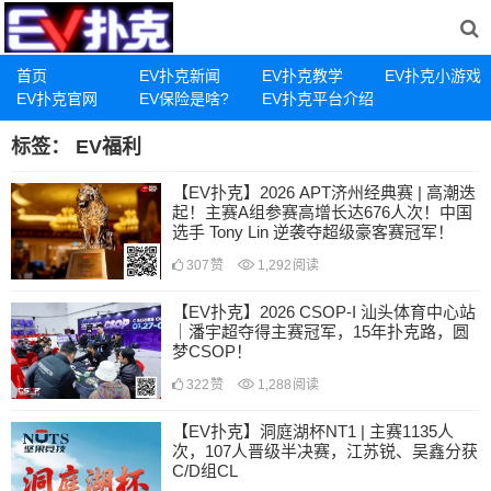
首页
EV扑克新闻
EV扑克教学
EV扑克小游戏
EV扑克官网
EV保险是啥?
EV扑克平台介绍
标签：
EV福利
【EV扑克】2026 APT济州经典赛 | 高潮迭
起！主赛A组参赛高增长达676人次！中国
选手 Tony Lin 逆袭夺超级豪客赛冠军！
307
赞
1,292
阅读
【EV扑克】2026 CSOP-I 汕头体育中心站
｜潘宇超夺得主赛冠军，15年扑克路，圆
梦CSOP！
322
赞
1,288
阅读
【EV扑克】洞庭湖杯NT1 | 主赛1135人
次，107人晋级半决赛，江苏锐、吴鑫分获
C/D组CL