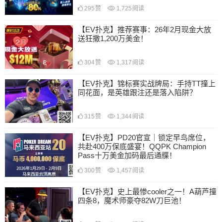
295
赞
1,725
阅读
【EV扑克】推荐赛事：26年2月现金大放
送狂撒1,200万美金！
304
赞
1,317
阅读
【EV扑克】锦标赛实战牌局：手持TT撞上
同花面，是英雄跟注还是落入陷阱？
315
赞
1,344
阅读
【EV扑克】PD20官宣｜锁定早鸟席位，
共赴400万保底盛宴！QQPK Champion
Pass十万美金加码最后通牒！
300
赞
1,457
阅读
【EV扑克】史上最惨cooler之一！A葫芦撞
四条8，魔术师豪夺82W刀巨池！