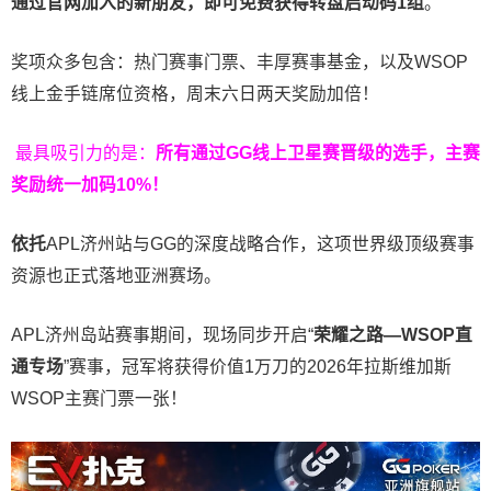
通过官网加入的新朋友，即可免费获得转盘启动码
1
组
。
奖项众多包含：热门赛事门票、丰厚赛事基金，以及WSOP
线上金手链席位资格，
周末六日两天奖励加倍！
最具吸引力的是：
所有通过
GG
线上卫星赛晋级的选手，主赛
奖励统一加码
10%
！
依托
APL济州站与GG的深度战略合作，这项世界级顶级赛事
资源也正式落地亚洲赛场。
APL济州岛站赛事期间，现场同步开启“
荣耀之路
—WSOP
直
通专场
”赛事，冠军将获得价值1万刀的2026年拉斯维加斯
WSOP主赛门票一张！