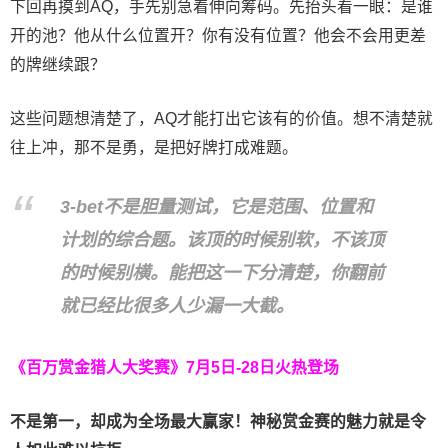
下回再摸到AQ，手先别急着伸向筹码。先抬头看一眼：是谁
开的池？他从什么位置开？你有没有位置？他会不会用更差
的牌继续跟？
这些问题想清楚了，AQ才能打出它该有的价值。想不清楚就
往上冲，那不是勇，是把好牌打成难题。
3-bet不是胆量测试，它是范围、位置和
计划的综合题。该顶的时候别软，不该顶
的时候别横。能把这一下分清楚，你翻前
就已经比很多人少漏一大截。
《百万赏金猎人大奖赛》
7月5日-28日火热登场
不是第一，却成为全场最大赢家！神秘赏金赛的魅力就是令