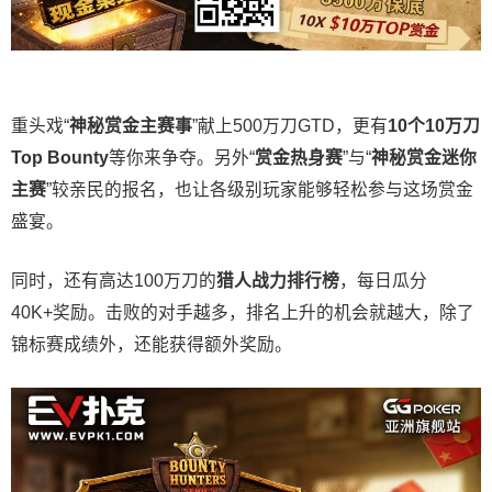
重头戏“
神秘赏金主赛事
”献上500万刀GTD，更有
10
个
10
万刀
Top Bounty
等你来争夺。另外“
赏金热身赛
”与“
神秘赏金迷你
主赛
”较亲民的报名，也让各级别玩家能够轻松参与这场赏金
盛宴。
同时，还有高达100万刀的
猎人战力排行榜
，每日瓜分
40K+奖励。击败的对手越多，排名上升的机会就越大，除了
锦标赛成绩外，还能获得额外奖励。