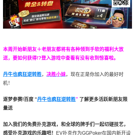
本周开始新朋友＋老朋友都将有各种领到手软的福利大放
送，要如何获得!?登入游戏中查看有没有收到惊喜啦。
丹牛也疯狂逆转胜
，
决胜小妹
，现在正是你加入的最好时
机！
逐梦参赛!百度 “
丹牛也疯狂逆转胜
”
了解更多
活跃新朋友限
量送
加入我们的免费扑克游戏，和全球的牌手们一起切磋技艺，
感受扑克游戏的乐趣吧！
EV扑克作为GGPoker在国内新开设