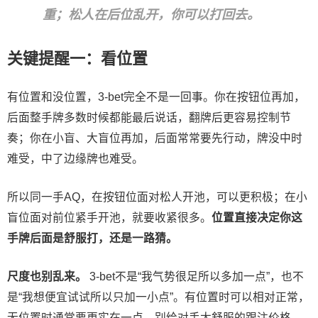
重；松人在后位乱开，你可以打回去。
关键提醒一：看位置
有位置和没位置，3-bet完全不是一回事。你在按钮位再加，
后面整手牌多数时候都能最后说话，翻牌后更容易控制节
奏；你在小盲、大盲位再加，后面常常要先行动，牌没中时
难受，中了边缘牌也难受。
所以同一手AQ，在按钮位面对松人开池，可以更积极；在小
盲位面对前位紧手开池，就要收紧很多。
位置直接决定你这
手牌后面是舒服打，还是一路猜。
尺度也别乱来。
3-bet不是“我气势很足所以多加一点”，也不
是“我想便宜试试所以只加一小点”。有位置时可以相对正常，
无位置时通常要更实在一点，别给对手太舒服的跟注价格。