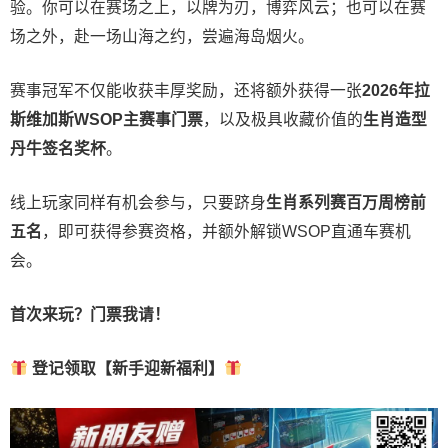
验。
你可以在赛场之上，以牌为刃，博弈风云；也可以在赛
场之外，赴一场山海之约，尝遍海岛烟火。
赛事冠军不仅能收获丰厚奖励，还将额外获得一张
2026
年拉
斯维加斯
WSOP
主赛事门票
，以及极具收藏价值的
生肖造型
丹牛签名奖杯
。
线上玩家同样有机会参与，只要跻身
生肖系列赛百万周榜前
五名
，即可获得参赛资格，并额外解锁WSOP直通车赛机
会。
首次来玩？门票我请！
登记领取【新手迎新福利】