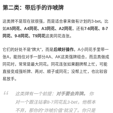
第二类：带后手的诈唬牌
这类牌不是现在就很强，而是适合拿来做有计划的3-bet。比
如
A5同花、A4同花、A3同花、A2同花
，还有
7-6同花、8-7
同花、9-8同花、T9同花
这类同花连张。
它们的好处不是“牌大”，而是
后续好操作
。A小同花手里带一
张A，能挡住对手一部分AA、AK这类强牌组合，而且真做成
同花时，常常是最大同花。同花连张如果翻牌帮上忙，可能
直接变成强听牌、两对、顺子或同花；没帮上忙，也比较容
易放手。
这类牌有一个前提：
对手要会弃牌。
你
对一个跟注站拿8-7同花乱3-bet，他根本
不弃，那你的“诈唬价值”就没了。你只是