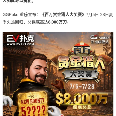
人如此难以抗拒。
GGPoker重磅宣布：
《百万赏金猎人大奖赛》
7月5日-28日夏
季火热回归，总保底高达
8,000
万刀
。