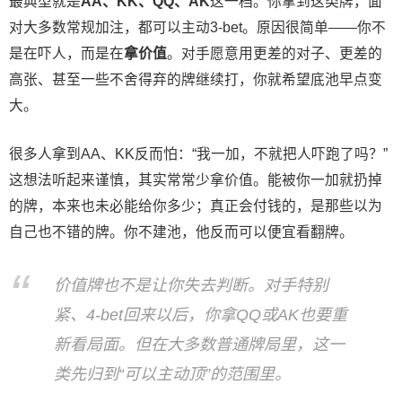
最典型就是
AA、KK、QQ、AK
这一档。你拿到这类牌，面
对大多数常规加注，都可以主动3-bet。原因很简单——你不
是在吓人，而是在
拿价值
。对手愿意用更差的对子、更差的
高张、甚至一些不舍得弃的牌继续打，你就希望底池早点变
大。
很多人拿到AA、KK反而怕：“我一加，不就把人吓跑了吗？”
这想法听起来谨慎，其实常常少拿价值。能被你一加就扔掉
的牌，本来也未必能给你多少；真正会付钱的，是那些以为
自己也不错的牌。你不建池，他反而可以便宜看翻牌。
价值牌也不是让你失去判断。对手特别
紧、4-bet回来以后，你拿QQ或AK也要重
新看局面。但在大多数普通牌局里，这一
类先归到“可以主动顶”的范围里。