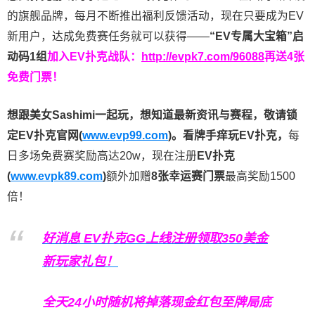
的旗舰品牌，每月不断推出福利反馈活动，现在只要成为EV
新用户，达成免费赛任务就可以获得——
“EV专属大宝箱”启
动码1组
加入EV扑克战队：
http://evpk7.com/96088
再送4张
免费门票！
想跟美女Sashimi一起玩，
想知道最新资讯与赛程，
敬请锁
定EV扑克官网(
www.evp99.com
)。
看牌手痒玩EV扑克，
每
日多场免费赛奖励高达20w，现在注册
EV扑克
(
www.evpk89.com
)
额外加赠
8张幸运赛门票
最高奖励1500
倍！
好消息 EV扑克GG上线注册领取350美金
新玩家礼包！
全天24小时随机将掉落现金红包至牌局底