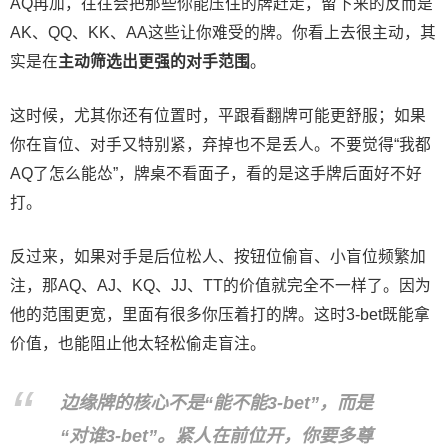
AQ再加，往往会把那些你能压住的牌赶走，留下来的反而是
AK、QQ、KK、AA这些让你难受的牌。你看上去很主动，其
实是在
主动筛选出更强的对手范围
。
这时候，尤其你还有位置时，平跟看翻牌可能更舒服；如果
你在盲位、对手又特别紧，弃掉也不是丢人。不要觉得“我都
AQ了怎么能怂”，牌桌不看面子，看的是这手牌后面好不好
打。
反过来，如果对手是后位松人、按钮位偷盲、小盲位频繁加
注，那AQ、AJ、KQ、JJ、TT的价值就完全不一样了。因为
他的范围更宽，里面有很多你压着打的牌。这时3-bet既能拿
价值，也能阻止他太轻松偷走盲注。
边缘牌的核心不是“能不能3-bet”，而是
“对谁3-bet”。紧人在前位开，你要多尊