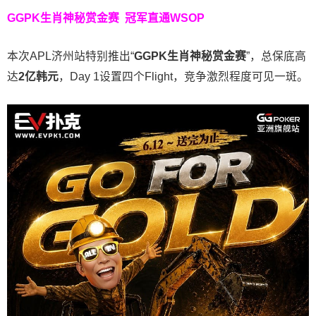
GGPK生肖神秘赏金赛
冠军直通WSOP
本次APL济州站特别推出“
GGPK
生肖神秘赏金赛
”，总保底高
达
2
亿韩元
，Day 1设置四个Flight，竞争激烈程度可见一斑。