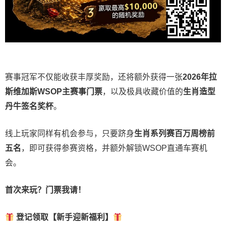
赛事冠军不仅能收获丰厚奖励，还将额外获得一张
2026
年拉
斯维加斯
WSOP
主赛事门票
，以及极具收藏价值的
生肖造型
丹牛签名奖杯
。
线上玩家同样有机会参与，只要跻身
生肖系列赛百万周榜前
五名
，即可获得参赛资格，并额外解锁WSOP直通车赛机
会。
首次来玩？门票我请！
登记领取【新手迎新福利】