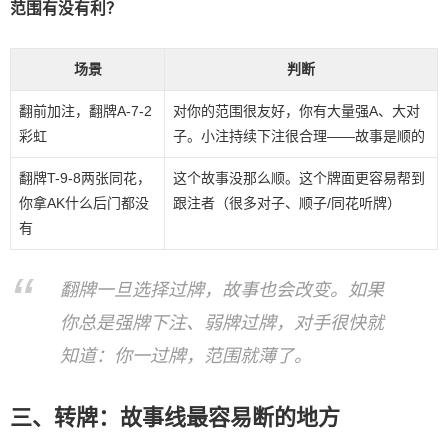
范围有没有利？
场景
判断
翻前加注，翻牌A-7-2
对你的范围很友好，你有大量强A、大对
彩虹
子。小注持续下注很合理——故事是顺的
翻牌T-9-8两张同花，
这个故事没那么顺。这个牌面更容易帮到
你拿AK什么后门都没
跟注者（很多对子、顺子/同花听牌）
有
翻牌一旦选择过牌，故事也会改变。如果
你总是强牌下注、弱牌过牌，对手很快就
知道：你一过牌，范围就薄了。
三、转牌：故事线最容易断的地方