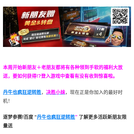
本周开始新朋友＋老朋友都将有各种领到手软的福利大放
送，要如何获得!?登入游戏中查看有没有收到惊喜啦。
丹牛也疯狂逆转胜
，
决胜小妹
，现在正是你加入的最好时
机！
逐梦参赛!百度 “
丹牛也疯狂逆转胜
”
了解更多
活跃新朋友限
量送