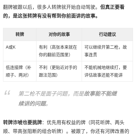
翻牌被跟以后，很多人转牌就开始自动驾驶。
但真正要看
的，是这张转牌有没有帮到你前面讲的故事。
转牌
对你的故事
行动建议
A或K
有利（高张本来就在
可以继续开第二枪，故
你的翻前范围里）
事连贯
低连接牌（补
不利（更贴近对手的
不能机械地继续打，要
顺子、两对）
跟注范围）
评估故事还能不能讲
第二枪不是面子问题，而是
故事能不能继
续讲的问题
。
转牌诈唬也要挑牌
：优先用有权益的牌（同花听牌、两头
顺、带高张阻断的组合听牌）。被跟了，你还有河牌改善的