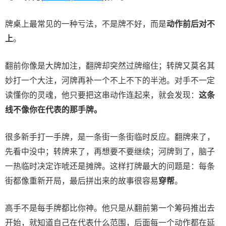
牌桌上最常见的一种亏法，不是牌不好，而是
动作前后对不
上
。
翻前你像是大牌加注，翻牌却突然过牌缩住；转牌又莫名其
妙打一个大注，河牌再补一个不上不下的半池。对手不一定
读懂你的灵魂，他只要把这串动作连起来，就会发现：
这条
线不像你在代表的那手牌。
很多新手打一手牌，是一条街一条街临时反应。翻牌来了，
先看中没中；转牌来了，再想要不要继续；河牌到了，脑子
一热临时决定诈唬还是摊牌。这样打牌最大的问题是：每条
街都像重新开局，最后拼出来的故事很容易
穿帮
。
高手不是每手牌都比你神。他只是从翻前第一个筹码推出去
开始，就知道自己在代表什么范围，后面每一个动作都在延