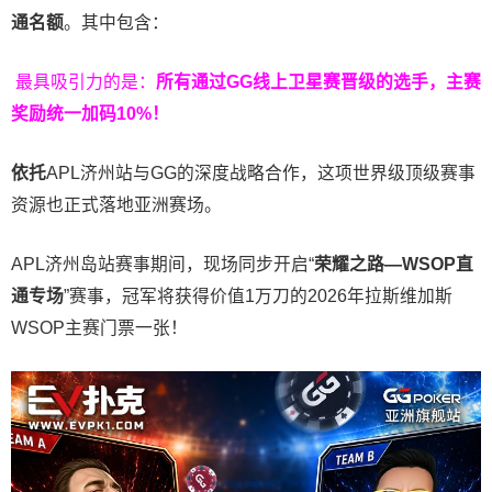
通名额
。其中包含：
最具吸引力的是：
所有通过
GG
线上卫星赛晋级的选手，主赛
奖励统一加码
10%
！
依托
APL济州站与GG的深度战略合作，这项世界级顶级赛事
资源也正式落地亚洲赛场。
APL济州岛站赛事期间，现场同步开启“
荣耀之路
—WSOP
直
通专场
”赛事，冠军将获得价值1万刀的2026年拉斯维加斯
WSOP主赛门票一张！