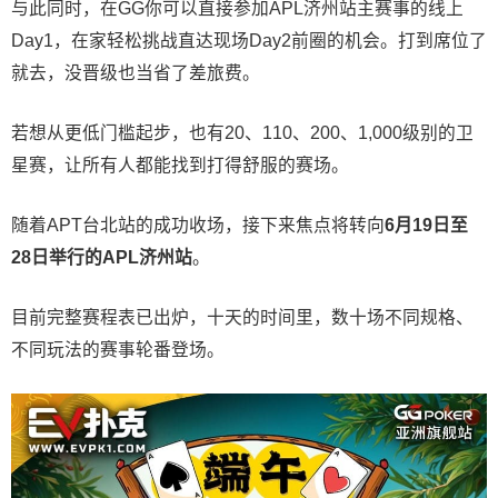
与此同时，在GG你可以直接参加APL济州站主赛事的线上
Day1，在家轻松挑战直达现场Day2前圈的机会。打到席位了
就去，没晋级也当省了差旅费。
若想从更低门槛起步，也有20、110、200、1,000级别的卫
星赛，让所有人都能找到打得舒服的赛场。
随着APT台北站的成功收场，接下来焦点将转向
6
月
19
日至
28
日举行的
APL
济州站
。
目前完整赛程表已出炉，十天的时间里，数十场不同规格、
不同玩法的赛事轮番登场。