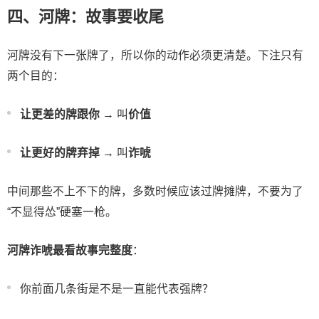
四、河牌：故事要收尾
河牌没有下一张牌了，所以你的动作必须更清楚。下注只有
两个目的：
让更差的牌跟你
→ 叫
价值
让更好的牌弃掉
→ 叫
诈唬
中间那些不上不下的牌，多数时候应该过牌摊牌，不要为了
“不显得怂”硬塞一枪。
河牌诈唬最看故事完整度
：
你前面几条街是不是一直能代表强牌？