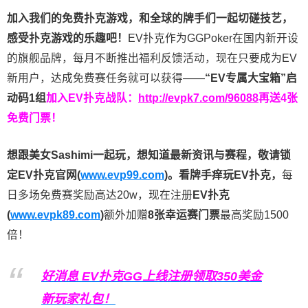
加入我们的免费扑克游戏，和全球的牌手们一起切磋技艺，
感受扑克游戏的乐趣吧！
EV扑克作为GGPoker在国内新开设
的旗舰品牌，每月不断推出福利反馈活动，现在只要成为EV
新用户，达成免费赛任务就可以获得——
“EV专属大宝箱”启
动码1组
加入EV扑克战队：
http://evpk7.com/96088
再送4张
免费门票！
想跟美女Sashimi一起玩，
想知道最新资讯与赛程，
敬请锁
定EV扑克官网(
www.evp99.com
)。
看牌手痒玩EV扑克，
每
日多场免费赛奖励高达20w，现在注册
EV扑克
(
www.evpk89.com
)
额外加赠
8张幸运赛门票
最高奖励1500
倍！
好消息 EV扑克GG上线注册领取350美金
新玩家礼包！