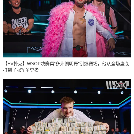
【EV扑克】WSOP决赛桌“多弗朗明哥”引爆赛场，他从全场垫底
打到了冠军争夺者