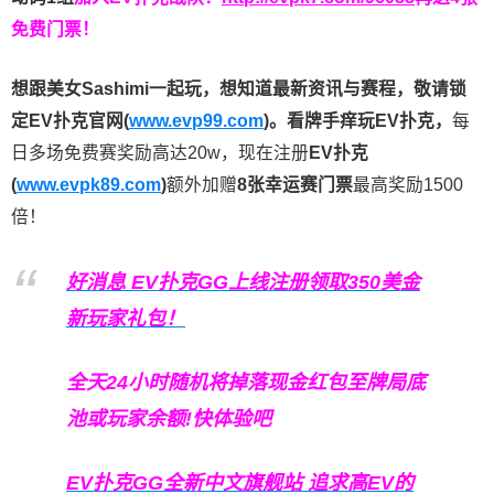
免费门票！
想跟美女Sashimi一起玩，
想知道最新资讯与赛程，
敬请锁
定EV扑克官网(
www.evp99.com
)。
看牌手痒玩EV扑克，
每
日多场免费赛奖励高达20w，现在注册
EV扑克
(
www.evpk89.com
)
额外加赠
8张幸运赛门票
最高奖励1500
倍！
好消息 EV扑克GG上线注册领取350美金
新玩家礼包！
全天24小时随机将掉落现金红包至牌局底
池或玩家余额!快体验吧
EV扑克GG
全新中文旗舰站
追求高EV
的