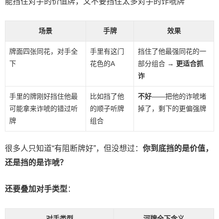
能挡住对手的价值牌，又不要挡住太多对手的诈唬牌
场景
手牌
效果
牌面四张同花，对手全
手里有这门
挡住了他最强同花的一
下
花色的A
部分组合 →
更适合抓
诈
手里的牌刚好挡住他最
比如挡了他
不好
——把他的诈唬堵
可能拿来诈唬的错过听
的顺子听牌
掉了，剩下的更偏强牌
牌
组合
很多人只知道“有阻断牌好”，但没想过：
你到底挡的是价值，
还是挡的是诈唬？
还要叠加对手类型
：
对手类型
河牌全下含义