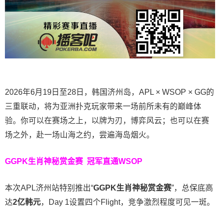
2026年6月19日至28日，韩国济州岛，APL × WSOP × GG的
三重联动，将为亚洲扑克玩家带来一场前所未有的巅峰体
验。
你可以在赛场之上，以牌为刃，博弈风云；也可以在赛
场之外，赴一场山海之约，尝遍海岛烟火。
GGPK生肖神秘赏金赛
冠军直通WSOP
本次APL济州站特别推出“
GGPK
生肖神秘赏金赛
”，总保底高
达
2
亿韩元
，Day 1设置四个Flight，竞争激烈程度可见一斑。