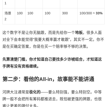
1
场景
100
100
100
300
100/300 ≈
33%
2
这个数字不是让你无脑跟，而是先给你一个
地板
。很多人面
对全下会本能觉得“我要大概率赢才敢跟”，其实不一定。你不
是在买确定答案，你是在买一个赔率够不够的决策。
先算清楚门槛，你才知道自己要找多少诈唬组合，才知道这
手牌有没有资格继续。
第二步：看他的All-in，故事能不能讲通
河牌大注通常是
极化的
——要么特别强，要么特别空。中等
牌一般不会把所有筹码都推进去，既怕被更强的牌跟，也很
难让更差的牌付太多。