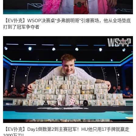
【EV扑克】WSOP决赛桌“多弗朗明哥”引爆赛场，他从全场垫底
打到了冠军争夺者
【EV扑克】Day1倒数第2到主赛冠军！HU他只用17手牌就赢走
1000万刀！