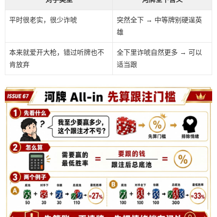
平时很老实，很少诈唬
突然全下 → 中等牌别硬逞英
雄
本来就爱开大枪，错过听牌也不
全下里诈唬自然更多 → 可以
肯放弃
适当跟