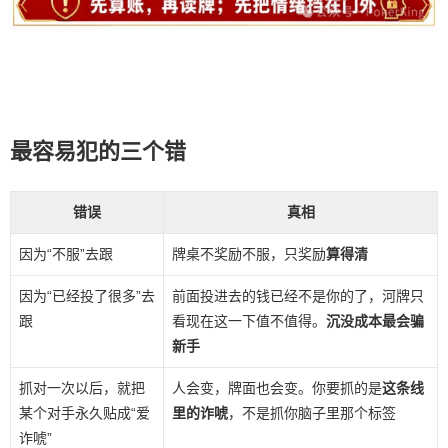
最容易犯的三个错
错误
真相
因为“不服”去跟
牌桌不奖励不服，只奖励
算得清
因为“已经投了很多”去
前面投进去的钱已经不是你的了，河牌只
跟
看现在这一下值不值得。
沉没成本最会骗
新手
抓对一次以后，就把
人会变，牌面也会变。你要抓的是
这条线
某个对手永久贴成“爱
里的诈唬
，不是抓你脑子里那个标签
诈唬”