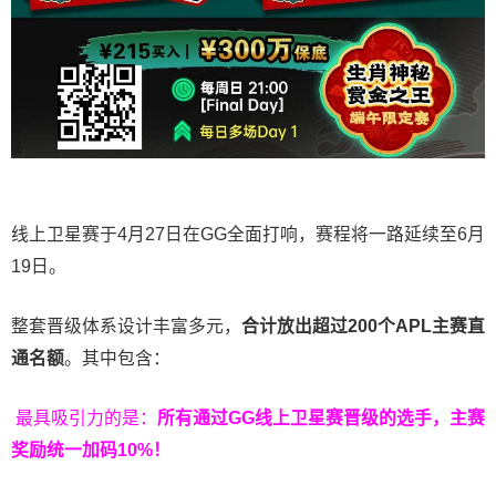
线上卫星赛于4月27日在GG全面打响，赛程将一路延续至6月
19日。
整套晋级体系设计丰富多元，
合计放出
超过200个
APL主赛直
通名额
。其中包含：
最具吸引力的是：
所有通过
GG
线上卫星赛晋级的选手，主赛
奖励统一加码
10%
！