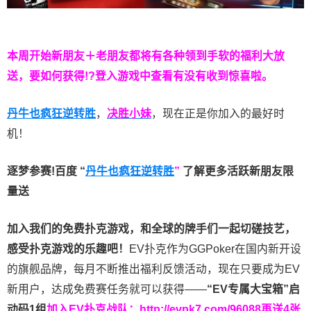
本周开始新朋友＋老朋友都将有各种领到手软的福利大放
送，要如何获得!?登入游戏中查看有没有收到惊喜啦。
丹牛也疯狂逆转胜
，
决胜小妹
，现在正是你加入的最好时
机！
逐梦参赛!百度 “
丹牛也疯狂逆转胜
”
了解更多
活跃新朋友限
量送
加入我们的免费扑克游戏，和全球的牌手们一起切磋技艺，
感受扑克游戏的乐趣吧！
EV扑克作为GGPoker在国内新开设
的旗舰品牌，每月不断推出福利反馈活动，现在只要成为EV
新用户，达成免费赛任务就可以获得——
“EV专属大宝箱”启
动码1组
加入EV扑克战队：
http://evpk7.com/96088
再送4张