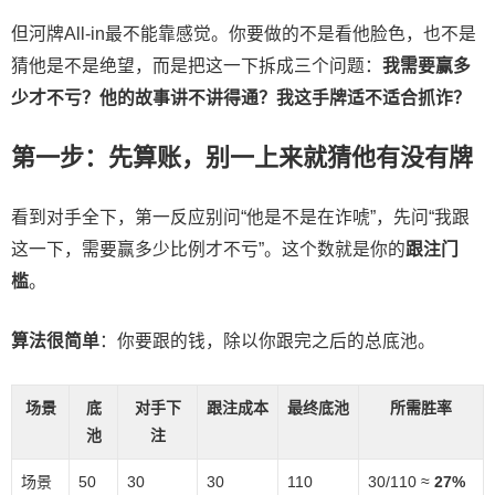
但河牌All-in最不能靠感觉。你要做的不是看他脸色，也不是
猜他是不是绝望，而是把这一下拆成三个问题：
我需要赢多
少才不亏？他的故事讲不讲得通？我这手牌适不适合抓诈？
第一步：先算账，别一上来就猜他有没有牌
看到对手全下，第一反应别问“他是不是在诈唬”，先问“我跟
这一下，需要赢多少比例才不亏”。这个数就是你的
跟注门
槛
。
算法很简单
：你要跟的钱，除以你跟完之后的总底池。
场景
底
对手下
跟注成本
最终底池
所需胜率
池
注
场景
50
30
30
110
30/110 ≈
27%