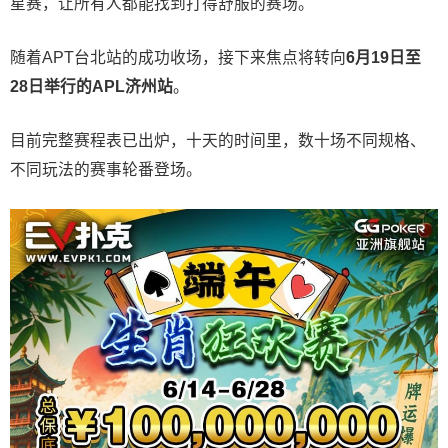
星赛，让所有人都能找到打得舒服的赛场。
随着APT台北站的成功收场，接下来焦点将转向
6
月
19
日至
28
日举行的
APL
济州站
。
目前完整赛程表已出炉，十天的时间里，数十场不同规格、
不同玩法的赛事轮番登场。