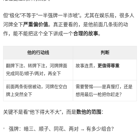
但“极化”不等于“一半强牌一半诈唬”。尤其在娱乐局，很多人
河牌全下
严重偏价值
。真正要看的，是他前面几条街的动
作，能不能把这个全下讲成一个
合理的故事
。
他的行动线
判断
翻牌下注、转牌下注，河牌牌面
故事连贯，
更值得尊重
完成同花/顺子/两对，再全下
前面两条街很被动，河牌在空白
需要警惕——是真慢打，还是
牌上突然全下
想用最后一枪把你赶走？
关键不是看“他下得大不大”，而是
数他的范围
：
强牌：暗三、顺子、同花、两对 → 有多少组合？