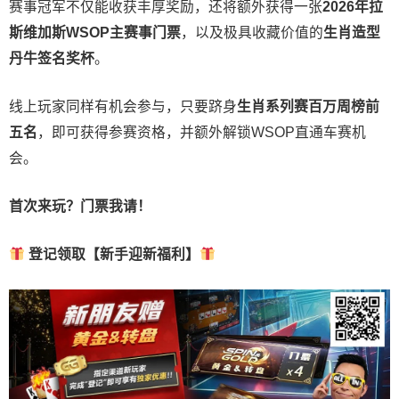
赛事冠军不仅能收获丰厚奖励，还将额外获得一张
2026
年拉
斯维加斯
WSOP
主赛事门票
，以及极具收藏价值的
生肖造型
丹牛签名奖杯
。
线上玩家同样有机会参与，只要跻身
生肖系列赛百万周榜前
五名
，即可获得参赛资格，并额外解锁WSOP直通车赛机
会。
首次来玩？门票我请！
登记领取【新手迎新福利】