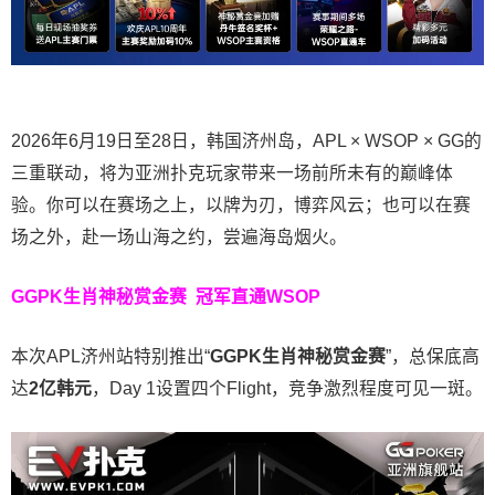
2026年6月19日至28日，韩国济州岛，APL × WSOP × GG的
三重联动，将为亚洲扑克玩家带来一场前所未有的巅峰体
验。
你可以在赛场之上，以牌为刃，博弈风云；也可以在赛
场之外，赴一场山海之约，尝遍海岛烟火。
GGPK生肖神秘赏金赛
冠军直通WSOP
本次APL济州站特别推出“
GGPK
生肖神秘赏金赛
”，总保底高
达
2
亿韩元
，Day 1设置四个Flight，竞争激烈程度可见一斑。