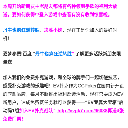
本周开始新朋友＋老朋友都将有各种领到手软的福利大放
送，要如何获得!?登入游戏中查看有没有收到惊喜啦。
丹牛也疯狂逆转胜
，
决胜小妹
，现在正是你加入的最好时
机！
逐梦参赛!百度 “
丹牛也疯狂逆转胜
”
了解更多
活跃新朋友限
量送
加入我们的免费扑克游戏，和全球的牌手们一起切磋技艺，
感受扑克游戏的乐趣吧！
EV扑克作为GGPoker在国内新开设
的旗舰品牌，每月不断推出福利反馈活动，现在只要成为EV
新用户，达成免费赛任务就可以获得——
“EV专属大宝箱”启
动码1组
加入EV扑克战队：
http://evpk7.com/96088
再送4张
免费门票！