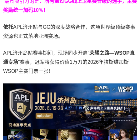
最具吸引力的是：
所有通过
GG
线上卫星赛晋级的选手，主赛
奖励统一加码
10%
！
依托
APL济州站与GG的深度战略合作，这项世界级顶级赛事
资源也正式落地亚洲赛场。
APL济州岛站赛事期间，现场同步开启“
荣耀之路
—WSOP
直
通专场
”赛事，冠军将获得价值1万刀的2026年拉斯维加斯
WSOP主赛门票一张！