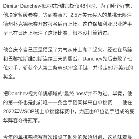
Dimitar Danchev抵达拉斯维加斯仅48小时，为了睡个好觉，
他决定暂缓参赛，等到赛事7：2.5万美元买入的单挑无限注
德州扑克锦标赛开放报名后再上场。这位保加利亚职业牌手
早已在日历上标注了这场比赛，根本没打算错过。
他会庆幸自己还是攒足了力气从床上爬了起来。经过在马蹄
和巴黎拉斯维加斯连续三天的鏖战，Danchev先后击败了七
位对手，斩获个人第二条WSOP金手链，并带走80万美元的
奖金。
把Danchev视为单挑领域的“最终 boss”并不为过。毕竟，他
的第一条也是此前唯一一条金手链同样来自单挑赛——他在
2022年WSOP线上单挑锦标赛中，力压由97位选手组成的豪
华阵容夺得冠军。
今年的单挑锦标赛首次增设了额外的起始组别，这意味着最