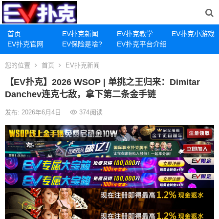
首页
EV扑克新闻
EV扑克教学
EV扑克小游戏
EV扑克官网
EV保险是啥?
EV扑克平台介绍
您的位置
首页
EV扑克新闻
【EV扑克】2026 WSOP | 单挑之王归来：Dimitar
Danchev连克七敌，拿下第二条金手链
发布: 2026年6月4日
374
阅读