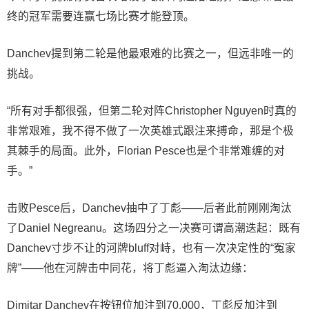
终的冠军需要连赢七场比赛才能登顶。
Danchev提到第二轮是他最艰难的比赛之一，但远非唯一的
挑战。
“所有对手都很强，但第二轮对阵Christopher Nguyen时真的
非常艰难，我不得不做了一次英雄式跟注来搏命，那是个极
其棘手的局面。此外，Florian Pesce也是个非常难缠的对
手。”
击败Pesce后，Danchev抽中了丁彪——后者此前刚刚淘汰
了Daniel Negreanu。这场四分之一决赛可谓高潮迭起：既有
Danchev寸步不让的河牌bluff对峙，也有一次决定性的“冤家
牌”——他在河牌击中同花，将丁彪逼入淘汰边缘：
Dimitar Danchev在按钮位加注到70,000，丁彪反加注到