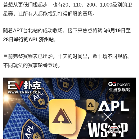
若想从更低门槛起步，也有20、110、200、1,000级别的卫
星赛，让所有人都能找到打得舒服的赛场。
随着APT台北站的成功收场，接下来焦点将转向
6
月
19
日至
28
日举行的
APL
济州站
。
目前完整赛程表已出炉，十天的时间里，数十场不同规格、
不同玩法的赛事轮番登场。