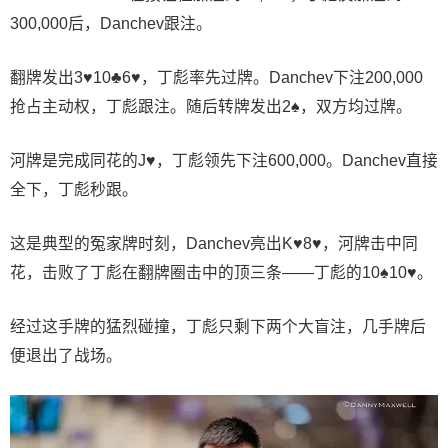
300,000后，Danchev跟注。
翻牌发出3♥10♣6♥，丁彪率先过牌。Danchev下注200,000
抢占主动权，丁彪跟注。随后转牌发出2♠，双方均过牌。
河牌是完成同花的J♥，丁彪领先下注600,000。Danchev直接
全下，丁彪秒跟。
这是典型的冤家牌时刻，Danchev亮出K♥8♥，河牌击中同
花，击败了丁彪在翻牌圈击中的顶三条——丁彪的10♠10♥。
经过这手牌的猛烈碰撞，丁彪只剩下两个大盲注，几手牌后
便退出了战场。