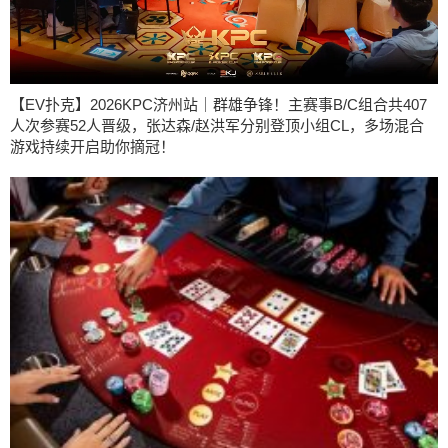
【EV扑克】2026KPC济州站｜群雄争锋！主赛事B/C组合共407
人次参赛52人晋级，张达森/赵洪军分别登顶小组CL，多场混合
游戏持续开启助你摘冠！