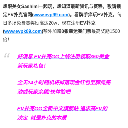
想跟美女Sashimi一起玩，
想知道最新资讯与赛程，
敬请锁
定EV扑克官网(
www.evp99.com
)。
看牌手痒玩EV扑克，
每
日多场免费赛奖励高达20w，现在注册
EV扑克
(
www.evpk89.com
)
额外加赠
8张幸运赛门票
最高奖励1500
倍！
好消息 EV扑克GG上线注册领取350美金
新玩家礼包！
全天24小时随机将掉落现金红包至牌局底
池或玩家余额!快体验吧
EV扑克GG
全新中文旗舰站
追求高EV
的
决定
就是扑克的本质