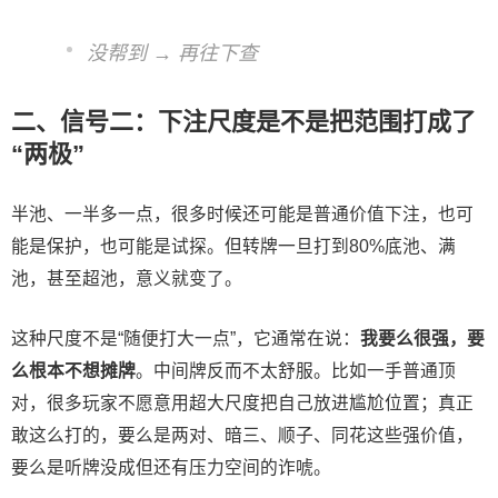
没帮到 → 再往下查
二、信号二：下注尺度是不是把范围打成了
“两极”
半池、一半多一点，很多时候还可能是普通价值下注，也可
能是保护，也可能是试探。但转牌一旦打到80%底池、满
池，甚至超池，意义就变了。
这种尺度不是“随便打大一点”，它通常在说：
我要么很强，要
么根本不想摊牌
。中间牌反而不太舒服。比如一手普通顶
对，很多玩家不愿意用超大尺度把自己放进尴尬位置；真正
敢这么打的，要么是两对、暗三、顺子、同花这些强价值，
要么是听牌没成但还有压力空间的诈唬。