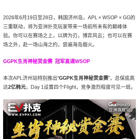
2026年6月19日至28日，韩国济州岛，APL × WSOP × GG的
三重联动，将为亚洲扑克玩家带来一场前所未有的巅峰体
验。
你可以在赛场之上，以牌为刃，博弈风云；也可以在赛
场之外，赴一场山海之约，尝遍海岛烟火。
GGPK生肖神秘赏金赛
冠军直通WSOP
本次APL济州站特别推出“
GGPK
生肖神秘赏金赛
”，总保底高
达
2
亿韩元
，Day 1设置四个Flight，竞争激烈程度可见一斑。