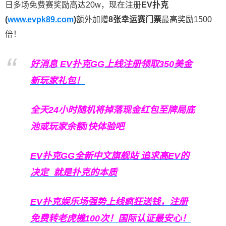
日多场免费赛奖励高达20w，现在注册
EV扑克
(
www.evpk89.com
)
额外加赠
8张幸运赛门票
最高奖励1500
倍！
好消息 EV扑克GG上线注册领取350美金
新玩家礼包！
全天24小时随机将掉落现金红包至牌局底
池或玩家余额!快体验吧
EV扑克GG
全新中文旗舰站
追求高EV
的
决定
就是扑克的本质
EV扑克娱乐场强势上线疯狂送钱，注册
免费转老虎機100次！国际认证最安心！