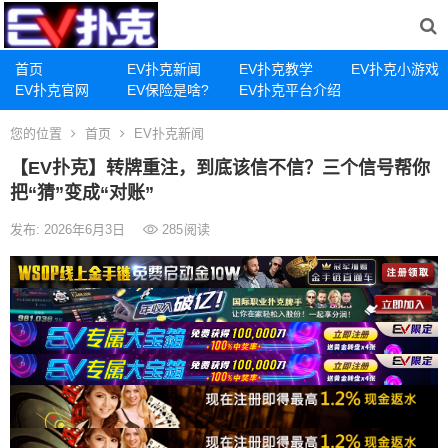
首页
EV扑克新闻
EV扑克教学
EV扑克小游戏
EV扑克官网
EV保险是啥?
EV扑克平台介绍
您的位置
首页
EV扑克新闻
【EV扑克】转牌重注，到底该信不信？三个信号帮你
把“猜”变成“对账”
发布: 2026年6月3日
285
阅读