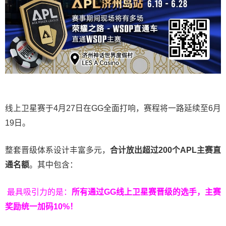
线上卫星赛于4月27日在GG全面打响，赛程将一路延续至6月
19日。
整套晋级体系设计丰富多元，
合计放出
超过200个
APL主赛直
通名额
。其中包含：
最具吸引力的是：
所有通过
GG
线上卫星赛晋级的选手，主赛
奖励统一加码
10%
！