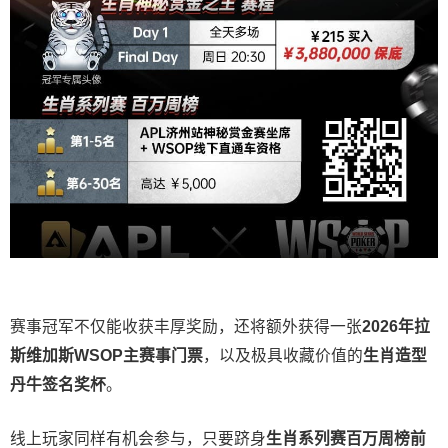
赛事冠军不仅能收获丰厚奖励，还将额外获得一张
2026
年拉
斯维加斯
WSOP
主赛事门票
，以及极具收藏价值的
生肖造型
丹牛签名奖杯
。
线上玩家同样有机会参与，只要跻身
生肖系列赛百万周榜前