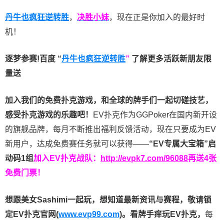
丹牛也疯狂逆转胜
，
决胜小妹
，现在正是你加入的最好时
机！
逐梦参赛!百度 “
丹牛也疯狂逆转胜
”
了解更多
活跃新朋友限
量送
加入我们的免费扑克游戏，和全球的牌手们一起切磋技艺，
感受扑克游戏的乐趣吧！
EV扑克作为GGPoker在国内新开设
的旗舰品牌，每月不断推出福利反馈活动，现在只要成为EV
新用户，达成免费赛任务就可以获得——
“EV专属大宝箱”启
动码1组
加入EV扑克战队：
http://evpk7.com/96088
再送4张
免费门票！
想跟美女Sashimi一起玩，
想知道最新资讯与赛程，
敬请锁
定EV扑克官网(
www.evp99.com
)。
看牌手痒玩EV扑克，
每