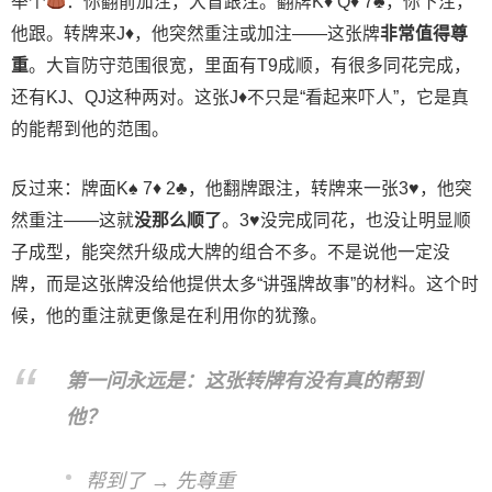
举个
：你翻前加注，大盲跟注。翻牌K
♦
Q
♦
7
♣
，你下注，
他跟。转牌来J
♦
，他突然重注或加注——这张牌
非常值得尊
重
。大盲防守范围很宽，里面有T9成顺，有很多同花完成，
还有KJ、QJ这种两对。这张J♦不只是“看起来吓人”，它是真
的能帮到他的范围。
反过来：牌面K♠ 7♦ 2♣，他翻牌跟注，转牌来一张3♥，他突
然重注——这就
没那么顺了
。3♥没完成同花，也没让明显顺
子成型，能突然升级成大牌的组合不多。不是说他一定没
牌，而是这张牌没给他提供太多“讲强牌故事”的材料。这个时
候，他的重注就更像是在利用你的犹豫。
第一问永远是：这张转牌有没有真的帮到
他？
帮到了 → 先尊重