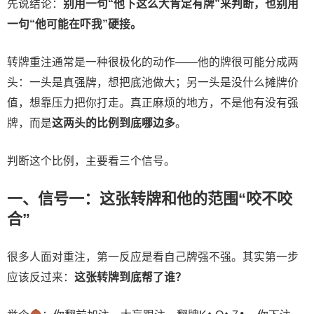
先说结论：
别用一句“他下这么大肯定有牌”来判断，也别用
一句“他可能在吓我”硬接。
转牌重注通常是一种很极化的动作——他的牌很可能分成两
头：一头是真强牌，想把底池做大；另一头是没什么摊牌价
值，想靠压力把你打走。真正麻烦的地方，不是他有没有强
牌，而是
这两头的比例到底哪边多
。
判断这个比例，主要看三个信号。
一、信号一：这张转牌和他的范围“咬不咬
合”
很多人面对重注，第一反应是看自己牌强不强。其实第一步
应该反过来：
这张转牌到底帮了谁？