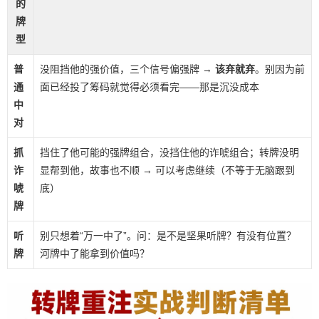
的
牌
型
普
没阻挡他的强价值，三个信号偏强牌 →
该弃就弃
。别因为前
通
面已经投了筹码就觉得必须看完——那是沉没成本
中
对
抓
挡住了他可能的强牌组合，没挡住他的诈唬组合；转牌没明
诈
显帮到他，故事也不顺 → 可以考虑继续（不等于无脑跟到
唬
底）
牌
听
别只想着“万一中了”。问：是不是坚果听牌？有没有位置？
牌
河牌中了能拿到价值吗？