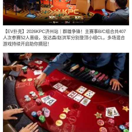
【EV扑克】2026KPC济州站｜群雄争锋！主赛事B/C组合共407
人次参赛52人晋级，张达森/赵洪军分别登顶小组CL，多场混合
游戏持续开启助你摘冠！