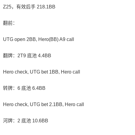
Z25，有效后手 218.1BB
翻前：
UTG open 2BB, Hero(BB) A9 call
翻牌：2T9 底池 4.4BB
Hero check, UTG bet 1BB, Hero call
转牌：6 底池 6.4BB
Hero check, UTG bet 2.1BB, Hero call
河牌：2 底池 10.6BB