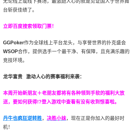
无论线上或线下赛场，最激励人心的就是见证国人于世界舞
台斩获佳绩了。
立即百度搜索领取门票！
GGPoker
作为全球线上平台龙头，与享誉世界的扑克盛会
WSOP
合作，提供选手一个最干净、有保障，且充满乐趣的
竞技环境。
龙华富贵 激动人心的赛事福利来袭：
本周开始新朋友＋老朋友都将有各种领到手软的福利大放
送，要如何获得!?登入游戏中查看有没有收到惊喜啦。
丹牛也疯狂逆转胜
，
决胜小妹
，现在正是你加入的最好时
机！