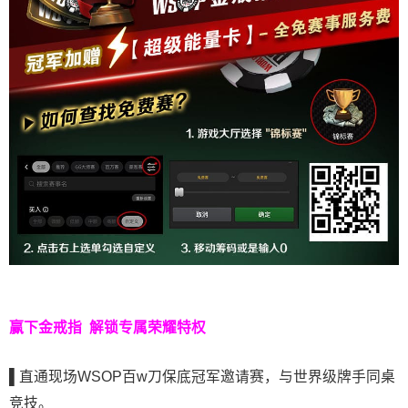
赢下金戒指
解锁专属荣耀特权
▌
直通现场WSOP百w刀保底冠军邀请赛，与世界级牌手同桌
竞技。