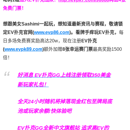
免费门票！
想跟美女Sashimi一起玩，
想知道最新资讯与赛程，
敬请锁
定EV扑克官网(
www.evp86.com
)。
看牌手痒玩EV扑克，
每
日多场免费赛奖励高达20w，现在注册
EV扑克
(
www.evpk89.com
)
额外加赠
8张幸运赛门票
最高奖励1500
倍！
好消息 EV扑克GG上线注册领取350美金
新玩家礼包！
全天24小时随机将掉落现金红包至牌局底
池或玩家余额!快体验吧
EV扑克GG
全新中文旗舰站
追求高EV
的