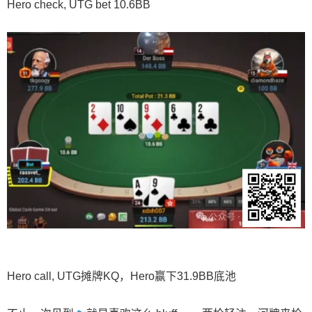
Hero check, UTG bet 10.6BB
Hero call, UTG摊牌KQ，Hero赢下31.9BB底池