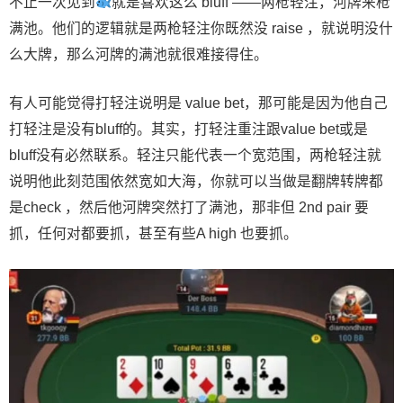
不止一次见到
就是喜欢这么 bluff ——两枪轻注，河牌来枪
满池。他们的逻辑就是两枪轻注你既然没 raise ，就说明没什
么大牌，那么河牌的满池就很难接得住。
有人可能觉得打轻注说明是 value bet，那可能是因为他自己
打轻注是没有bluff的。其实，打轻注重注跟value bet或是
bluff没有必然联系。轻注只能代表一个宽范围，两枪轻注就
说明他此刻范围依然宽如大海，你就可以当做是翻牌转牌都
是check ，然后他河牌突然打了满池，那非但 2nd pair 要
抓，任何对都要抓，甚至有些A high 也要抓。