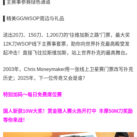
▌主赛事参赛绿色通道
▌精美GG/WSOP周边与礼品
送出20刀、150刀、1,200刀的“往维加斯之路”门票，最大奖
12K刀WSOP线下主赛事套票，助你向世界扑克最高殿堂发
起冲击！直接飞往拉斯维加斯，站上世界扑克的最高舞台。
2003年，Chris Moneymaker用一张线上卫星赛门票改写扑克
历史；2025年，下一位传奇又会是谁？
特别加码～每日免费席位赛
国人斩获
10W
大奖！
赏金猎人赛火热开打中 丰厚50M刀奖励
等你来战！