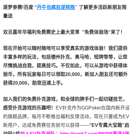
逐梦参赛!百度 “
丹牛也疯狂逆转胜
”
了解更多
活跃新朋友限
量送
双旦嘉年华福利
免费赛史上最大变革
”免费体验场”来了！
现在开始可以随时随地可以享受真实的游戏体验！我们提供
丰富多样的玩法，包括德州扑克、奥马哈、短牌等等，让您
尽情挑战自我，提高技巧。不仅如此，
可以从游戏中获得体
验币，所有玩家每日可以领取20,000，新加入朋友还可额外
获得20,000，助您迅速上手。
加入我们的免费扑克游戏，和全球的牌手们一起切磋技艺，
感受扑克游戏的乐趣吧！
EV扑克作为GGPoker在国内新开设
的旗舰品牌，每月不断推出福利反馈活动，现在只要成为EV
新用户，达成免费赛任务就可以获得——
“EV专属大宝箱”启
动码1组
加入EV扑克战队：
http://evpk7.com/96088
再送4张