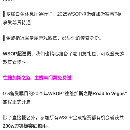
▌
专属白金休息厅通行证，2025WSOP拉斯维加斯赛事期间
享受尊贵待遇
▌
金戒指冠军专属游戏徽章，彰显你的传奇身份。
WSOP超巡赛
，我们也精心准备了老朋友礼包，可以登录游
戏查看噢～
往维加斯之路
主赛事门票免费送
GG备受瞩目的2025年
WSOP“往维加斯之路Road to Vegas”
旅程正式开启！
除了直接报名外，参加所有WSOP金戒指赛都有机会斩获共
200w刀锦标赛红包雨
。